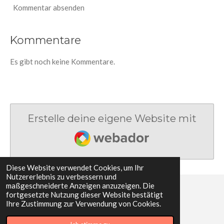
Kommentar absenden
Kommentare
Es gibt noch keine Kommentare.
Erstelle deine eigene Website mit
Webador
Diese Website verwendet Cookies, um Ihr
Nutzererlebnis zu verbessern und
maßgeschneiderte Anzeigen anzuzeigen. Die
fortgesetzte Nutzung dieser Website bestätigt
© 2022 - 2026 Karembo - Herzensprojekt Kenia
Ihre Zustimmung zur Verwendung von Cookies.
Mit Unterstützung von
Webador