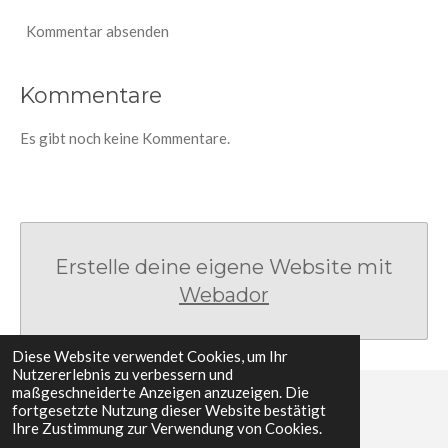
Kommentar absenden
Kommentare
Es gibt noch keine Kommentare.
Erstelle deine eigene Website mit
Webador
Diese Website verwendet Cookies, um Ihr
Nutzererlebnis zu verbessern und
maßgeschneiderte Anzeigen anzuzeigen. Die
fortgesetzte Nutzung dieser Website bestätigt
© 2022 - 2026 Karembo - Herzensprojekt Kenia
Ihre Zustimmung zur Verwendung von Cookies.