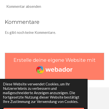
Kommentar absenden
Kommentare
Es gibt noch keine Kommentare.
Erstelle deine eigene Website mit
Webador
Diese Website verwendet Cookies, um Ihr
Nutzererlebnis zu verbessern und
maßgeschneiderte Anzeigen anzuzeigen. Die
fortgesetzte Nutzung dieser Website bestätigt
© 2022 - 2026 Karembo - Herzensprojekt Kenia
Ihre Zustimmung zur Verwendung von Cookies.
Mit Unterstützung von
Webador