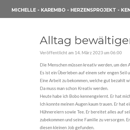
Zum
MICHELLE - KAREMBO - HERZENSPROJEKT - KE
Hauptinhalt
springen
Alltag bewältig
Veröffentlicht am 14. März 2023 um 06:00
Die Menschen müssen kreativ werden, um den Al
Es ist ein Überleben auf einem sehr engen Seil
Eine Arbeit zu bekommen, welche gut bezahlt wir
Da muss man schon Kreativ werden.
Heute habe ich
Bobo
kennengelernt. Er hat mic
Ich konnte meinen Augen kaum trauen. Er hat e
Hühnereiern sowie Tee. Er bereitet alles auf 
zubekommen und seine Familie zu versorgen. Er 
diesen kleinen Job gefunden.