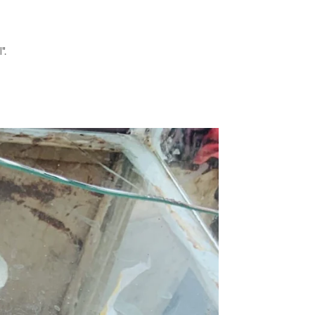
l
"
.